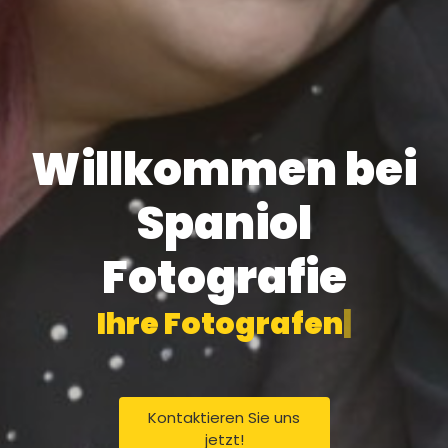
Willkommen bei
Spaniol
Fotografie
I
h
r
e
F
o
t
o
g
r
a
f
e
n
|
Kontaktieren Sie uns
jetzt!