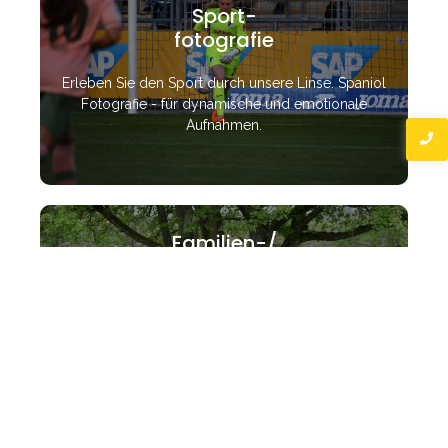
Sport-
fotografie
Erleben Sie den Sport durch unsere Linse. Spaniol
Fotografie - für dynamische und emotionale
Aufnahmen.
Familien-/
Paar-
shootings
Für unvergessliche Momente zu zweit oder mit der
ganzen Familie. Lassen Sie uns Ihre einzigartigen
Beziehungen festhalten.